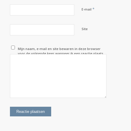
*
E-mail
Site
Mijn naam, e-mail en site bewaren in deze browser
voor de volgende keer wanneer ik een reactie plaats.