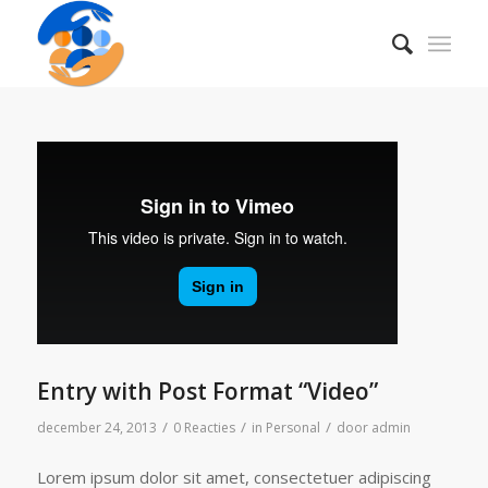
Entry with Post Format “Video”
/
/
/
december 24, 2013
0 Reacties
in
Personal
door
admin
Lorem ipsum dolor sit amet, consectetuer adipiscing